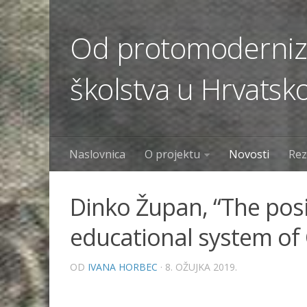
Od protomoderniza
školstva u Hrvatsko
Naslovnica
O projektu
Novosti
Rez
Dinko Župan, “The posi
educational system of 
OD
IVANA HORBEC
· 8. OŽUJKA 2019.