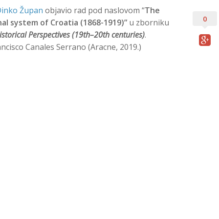
Dinko Župan
objavio rad pod naslovom “
The
0
nal system of Croatia (1868-1919)”
u zborniku
torical Perspectives (19th–20th centuries)
.
ancisco Canales Serrano (Aracne, 2019.)