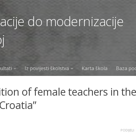
cije do modernizacije
j
ultati
Iz povijesti školstva
Karta škola
Baza po
tion of female teachers in th
Croatia”
PODIJELI